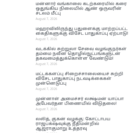
மன்னார் வங்காலை கடற்கரையில் கரை
ஒதுங்கிய நிலையில் ஆண் ஒருவரின்
சடலம் மீட்பு
August 7, 2026
மஹரவிலிருந்து பதுளைக்கு மாற்றப்பட்ட
கைதிகளுக்கு விசேட பாதுகாப்பு ஏற்பாடு!
August 7, 2026
வடக்கில் சுற்றுலா சேவை வழங்குநர்கள்
தம்மை நவீன தொழில்நுட்பங்களுடன்
தகவமைத்துக்கொள்ள வேண்டும்!
August 7, 2026
மட்டக்களப்பு சிறைச்சாலையைச் சுற்றி
விசேட பாதுகாப்பு நடவடிக்கைகள்
முன்னெடுப்பு
August 7, 2026
முன்னாள் அமைச்சர் லக்ஷ்மன் யாப்பா
அபேவர்தன பிணையில் விடுதலை!
August 7, 2026
லலித், குகன் வழக்கு: கோட்டாபய
ராஜபக்‌ஷவுக்கு நீதிமன்றில்
ஆஜராகுமாறு உத்தரவு