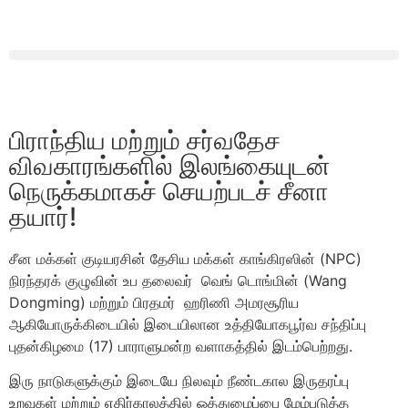
பிராந்திய மற்றும் சர்வதேச
விவகாரங்களில் இலங்கையுடன்
நெருக்கமாகச் செயற்படச் சீனா
தயார்!
சீன மக்கள் குடியரசின் தேசிய மக்கள் காங்கிரஸின் (NPC)
நிரந்தரக் குழுவின் உப தலைவர் வெங் டொங்மின் (Wang
Dongming) மற்றும் பிரதமர் ஹரிணி அமரசூரிய
ஆகியோருக்கிடையில் இடையிலான உத்தியோகபூர்வ சந்திப்பு
புதன்கிழமை (17) பாராளுமன்ற வளாகத்தில் இடம்பெற்றது.
இரு நாடுகளுக்கும் இடையே நிலவும் நீண்டகால இருதரப்பு
உறவுகள் மற்றும் எதிர்காலத்தில் ஒத்துழைப்பை மேம்படுத்த