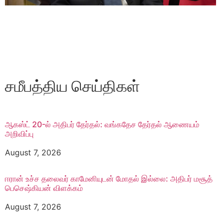
சமீபத்திய செய்திகள்
ஆகஸ்ட் 20-ல் அதிபர் தேர்தல்: வங்கதேச தேர்தல் ஆணை​யம்
அறிவிப்பு
August 7, 2026
ஈரான் உச்ச தலை​வர் காமேனியுடன் மோதல் இல்லை: அதிபர் மசூத்
பெசெஷ்கியன் விளக்கம்
August 7, 2026