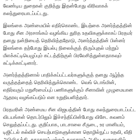
வேண்டிய துறைகள் குறித்து இதன்போது விரிவாகக்
கலந்துரையாடப்பட்டது.
இலங்கை அண்மையில் எதிர்கொண்ட இயற்கை அனர்த்தத்தின்
போது சீன அரசாங்கம் வழங்கிய துரித உதவிகளுக்காகப் பிரதமர்
தனது நன்றியைத் தெரிவித்ததோடு, அனர்த்தத்தின் பின்னர்
இலங்கை தற்போது இயல்பு நிலைக்குத் திரும்புதல் மற்றும்
மீளக்கட்டியெழுப்பும் கட்டத்திற்குள் பிரவேசித்துள்ளதாகவும்
சுட்டிக்காட்டினார்.
அனர்த்தத்தினால் பாதிக்கப்பட்டவர்களுக்குத் தனது ஆழ்ந்த
வருத்தத்தைத் தெரிவித்துக்கொண்ட வெங் டொங்மின்,
எதிர்வரும் மறுசீரமைப்புப் பணிகளுக்கும் சீனாவின் முழுமையான
ஆதரவு வழங்கப்படும் என உறுதியளித்தார்.
பிரதமரின் அண்மைய சீன விஜயத்தின் போது கலந்துரையாடப்பட்ட
விடயங்கள் தொடர்பிலும் இச்சந்திப்பின்போது விசேட கவனம்
செலுத்தப்பட்டது. குறிப்பாக, பாடசாலை சீருடை, உர மானியம்,
டிஜிட்டல் கல்விச் செயற்பாடுகளுக்கான தொழில்நுட்ப உதவி, வீதி
அபிவிருத்தி, சுகாதாரம் மற்றும் கலாசாரம் ஆகிய துறைகளில்