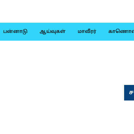
பன்னாடு
ஆய்வுகள்
மாவீரர்
காணொள
ச