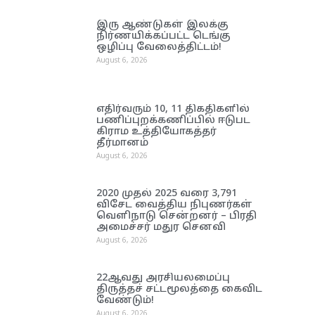
இரு ஆண்டுகள் இலக்கு
நிர்ணயிக்கப்பட்ட டெங்கு
ஒழிப்பு வேலைத்திட்டம்!
August 6, 2026
எதிர்வரும் 10, 11 திகதிகளில்
பணிப்புறக்கணிப்பில் ஈடுபட
கிராம உத்தியோகத்தர்
தீர்மானம்
August 6, 2026
2020 முதல் 2025 வரை 3,791
விசேட வைத்திய நிபுணர்கள்
வெளிநாடு சென்றனர் – பிரதி
அமைச்சர் மதுர செனவி
August 6, 2026
22ஆவது அரசியலமைப்பு
திருத்தச் சட்டமூலத்தை கைவிட
வேண்டும்!
August 6, 2026