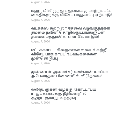
August 7, 2026
மஹரவிலிருந்து பதுளைக்கு மாற்றப்பட்ட
கைதிகளுக்கு விசேட பாதுகாப்பு ஏற்பாடு!
August 7, 2026
வடக்கில் சுற்றுலா சேவை வழங்குநர்கள்
தம்மை நவீன தொழில்நுட்பங்களுடன்
தகவமைத்துக்கொள்ள வேண்டும்!
August 7, 2026
மட்டக்களப்பு சிறைச்சாலையைச் சுற்றி
விசேட பாதுகாப்பு நடவடிக்கைகள்
முன்னெடுப்பு
August 7, 2026
முன்னாள் அமைச்சர் லக்ஷ்மன் யாப்பா
அபேவர்தன பிணையில் விடுதலை!
August 7, 2026
லலித், குகன் வழக்கு: கோட்டாபய
ராஜபக்‌ஷவுக்கு நீதிமன்றில்
ஆஜராகுமாறு உத்தரவு
August 7, 2026