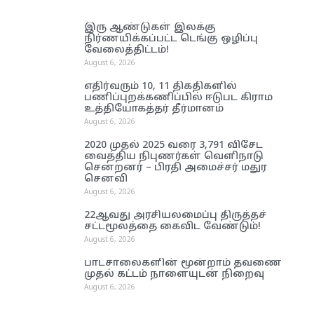
இரு ஆண்டுகள் இலக்கு
நிர்ணயிக்கப்பட்ட டெங்கு ஒழிப்பு
வேலைத்திட்டம்!
August 6, 2026
எதிர்வரும் 10, 11 திகதிகளில்
பணிப்புறக்கணிப்பில் ஈடுபட கிராம
உத்தியோகத்தர் தீர்மானம்
August 6, 2026
2020 முதல் 2025 வரை 3,791 விசேட
வைத்திய நிபுணர்கள் வெளிநாடு
சென்றனர் – பிரதி அமைச்சர் மதுர
செனவி
August 6, 2026
22ஆவது அரசியலமைப்பு திருத்தச்
சட்டமூலத்தை கைவிட வேண்டும்!
August 6, 2026
பாடசாலைகளின் மூன்றாம் தவணை
முதல் கட்டம் நாளையுடன் நிறைவு
August 6, 2026