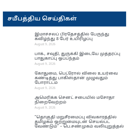
சமீபத்திய செய்திகள்
இமாச்சலப் பிரதேசத்தில் பேருந்து
கவிழ்ந்து 8 பேர் உயிரிழப்பு
August 9, 2026
பாக்., சவுதி, துருக்கி இடையே முத்தரப்பு
பாதுகாப்பு ஒப்பந்தம்
August 9, 2026
கோதுமை, பெட்ரோல் விலை உயர்வை
கண்டித்து பாகிஸ்தான் முழுவதும்
போராட்டம்
August 9, 2026
அமெரிக்க செனட் சபையில் மசோதா
நிறைவேற்றம்
August 9, 2026
“தொகுதி மறுசீரமைப்பு விவகாரத்தில்
தமிழகம் ஒற்றுமையுடன் செயல்பட
வேண்டும்” – பெ.சண்முகம் வலியுறுத்தல்