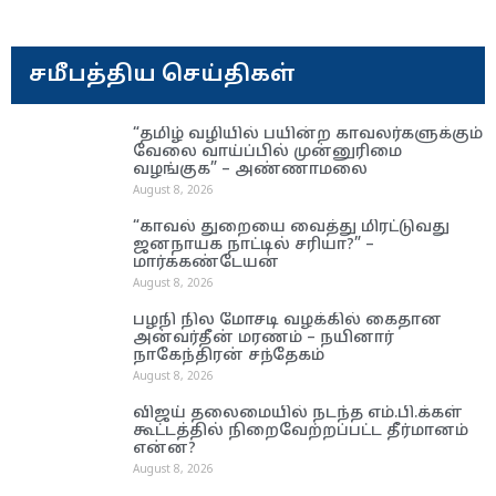
சமீபத்திய செய்திகள்
“தமிழ் வழியில் பயின்ற காவலர்களுக்கும்
வேலை வாய்ப்பில் முன்னுரிமை
வழங்குக” – அண்ணாமலை
August 8, 2026
“காவல் துறையை வைத்து மிரட்டுவது
ஜனநாயக நாட்டில் சரியா?” –
மார்க்கண்டேயன்
August 8, 2026
பழநி நில மோசடி வழக்கில் கைதான
அன்வர்தீன் மரணம் – நயினார்
நாகேந்திரன் சந்தேகம்
August 8, 2026
விஜய் தலைமையில் நடந்த எம்.பி.க்கள்
கூட்டத்தில் நிறைவேற்றப்பட்ட தீர்மானம்
என்ன?
August 8, 2026