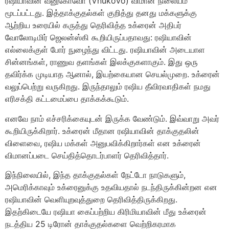
ரஷியாவின் வ்னுகோவோ (Vnukovo) விமான நிலையம்
மூடப்பட்டது. இத்தாக்குதல்கள் குறித்து தனது மக்களுக்கு
ஆற்றிய உரையில் கருத்து தெரிவித்த உக்ரைன் அதிபர்
வோலோடிமிர் ஜெலன்ஸ்கி கூறியிருப்பதாவது: ரஷியாவின்
எல்லைக்குள் போர் நுழைந்து விட்டது. ரஷியாவின் அடையாள
சின்னங்கள், ராணுவ தளங்கள் இலக்குகளாகும். இது ஒரு
தவிர்க்க முடியாத ஆனால், இயற்கையான செயல்முறை. உக்ரைன்
வலுப்பெற்று வருகிறது. இருந்தாலும் ரஷிய தீவிரவாதிகள் நமது
எரிசக்தி கட்டமைப்பை தாக்கக்கூடும்.
எனவே நாம் எச்சரிக்கையுடன் இருக்க வேண்டும். இவ்வாறு அவர்
கூறியிருக்கிறார். உக்ரைன் மீதான ரஷியாவின் தாக்குதலின்
விளைவை, ரஷிய மக்கள் அனுபவிக்கிறார்கள் என உக்ரைன்
விமானப்படை செய்தித்தொடர்பாளர் தெரிவித்தார்.
இந்நிலையில், இந்த தாக்குதல்கள் நேட்டோ நாடுகளும்,
அமெரிக்காவும் உக்ரைனுக்கு உதவியதால் நடந்திருக்கின்றன என
ரஷியாவின் வெளியுறவுத்துறை தெரிவித்திருக்கிறது.
இதற்கிடையே ரஷியா கைப்பற்றிய கிரிமியாவின் மீது உக்ரைன்
நடத்திய 25 டிரோன் தாக்குதல்களை வெற்றிகரமாக