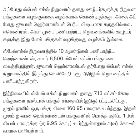
அப்​போது ஸ்பேஸ் எக்ஸ் நிறு​வனம் தனது ஊழியர்​களுக்கு நிறுவன
பங்​கு​களை வழங்​கு​வதை வழக்​க​மாக கொண்​டிருந்​தது. அதை அப்​
போது ஜுவான் ஹெர்​னாண்​டஸ் பெரிய விஷய​மாக கருத​வில்​லை.
ஏனென்​றால், அவர் முன்பு பணி​யாற்​றிய நிறு​வனங்​களில் ஊழியர்​
களுக்கு இது போல் பங்​கு​கள் வழங்​கு​வது வழக்​கம் இல்​லை.
ஸ்பேஸ்​எக்ஸ் நிறு​வனத்​தில் 10 ஆண்​டு​கள் பணி​யாற்​றிய
ஹெர்னாண்​டஸ், சுமார் 6,500 ஸ்பேஸ் எக்ஸ் பங்​கு​களை
வைத்திருந்​தார். ஜுவான் ஹெர்​னாண்​டஸ் தற்​போது ஸ்பேஸ் எக்ஸ்
நிறு​வனத்​தில் இருந்து வெளி​யேறி புளூ ஆரிஜின் நிறுவனத்தில்
பணி​யாற்​றுகிறார்.
இந்​நிலை​யில் ஸ்பேஸ் எக்ஸ் நிறு​வனம் தனது 7.13 லட்​சம் கோடி
பங்​கு​களை நாஸ்​டாக் பங்​குச் சந்​தை​யில்(ஐபிஓ) பட்டியலிட்​டது.
முதல் நாளில் ஒரு பங்​கு விலை 160.95 டால​ராக உயர்ந்​தது. இதன்
மூலம் ஜுவான் ஹெர்​னாண்​டஸ் பங்​கு​களின் மொத்த மதிப்பு 1 மில்​
லியன் டாலருக்கு (ரூ.9.95 கோடி) உயர்ந்​துள்​ள​தால் அவர் கோடீஸ்​
வர​ராக மாறி​யுள்​ளார்​.