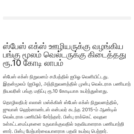
ஸ்பேஸ் எக்ஸ் ஊழியருக்கு வழங்கிய
பங்கு மூலம் வெல்டருக்கு கிடைத்தது
ரூ.10 கோடி லாபம்
ஸ்பேஸ் எக்ஸ் நிறு​வனம் சமீபத்தில் ஐபிஓ வெளியிட்டது.
இதன்மூலம் (ஐபிஓ), அந்​நிறு​வனத்​தில் முன்பு வெல்ட​ராக பணி​யாற்​
றிய​வரின் பங்கு மதிப்பு ரூ.10 கோடி​யாக உயர்ந்​துள்​ளது.
தொழில​திபர் எலான் மஸ்க்​கின் ஸ்பேஸ் எக்ஸ் நிறு​வனத்​தில்,
ஜுவான் ஹெர்​னாண்​டஸ் என்​பவர் கடந்த 2015-ம் ஆண்​டில்
வெல்ட​ராக பணி​யில் சேர்ந்​தார். பின்பு ராக்​கெட் ஏவுதள
உள்கட்டமைப்​பு​களை உரு​வாக்​கு​வ​தில் உதவி​யாள​ராக பணியாற்​றி​
னார். பின்பு மேற்​பார்​வை​யாள​ராக பதவி உயர்வு பெற்​றார்.