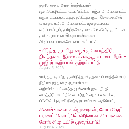
தற்போதைய அரசாங்கத்தினால்
முன்மொழியப்பட்டுள்ள ‘ஏக்கிய ராஜ்ய’ அரசியலமைப்பு
உருவாக்கப்படுவதைத் தடுப்பதற்கும், இலங்கையின்
ஒற்றையாட்சி அரசியலமைப்பு முறைமையை
ஒழிப்பதற்கும், தமிழ்த்தேசத்தை அங்கீகரித்து அதன்
தனித்துவமான இறையாண்மையை
அடிப்படையாகக்கொண்ட கூட்டாட்சி
உயிர்த்த ஞாயிறு வழக்கு: மைத்திரி,
நிலந்தவை இணைக்காதது கடமை மீறல் –
முஜிபுர் ரஹ்மான் குற்றச்சாட்டு
August 5, 2026
உயிர்த்த ஞாயிறு குண்டுத்தாக்குதல் சம்பவத்தில் உயர்
நீதிமன்றத்தால் குற்றவாளிகளாக
அறிவிக்கப்பட்டிருந்த முன்னாள் ஜனாதிபதி
மைத்திரிபால சிறிசேன மற்றும் அரச புலனாய்வு
பிரிவின் பிரதானி நிலந்த ஜயவர்தன ஆகியோர்,
சிறைச்சாலை வன்முறைகள், சோம தேரர்
மரணம் தொடர்பில் விரிவான விசாரணை
கோரி சி.ஐ.டியில் முறைப்பாடு!
August 4, 2026