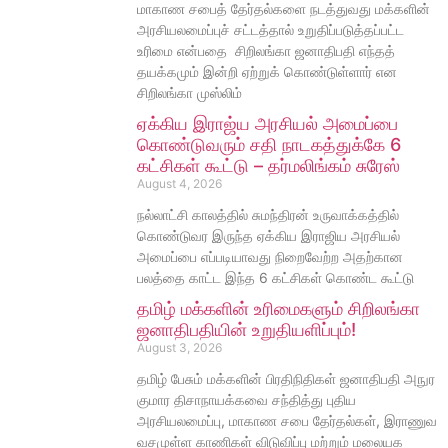
மாகாண சபைத் தேர்தல்களை நடத்துவது மக்களின்
அரசியலமைப்புச் சட்டத்தால் உறுதிப்படுத்தப்பட்ட
உரிமை என்பதை சிறிலங்கா ஜனாதிபதி எந்தத்
தயக்கமும் இன்றி ஏற்றுக் கொண்டுள்ளார் என
சிறிலங்கா முஸ்லிம்
ஏக்கிய இராஜ்ய அரசியல் அமைப்பை
கொண்டுவரும் சதி நாடகத்துக்கே 6
கட்சிகள் கூட்டு – தர்மலிங்கம் சுரேஸ்
August 4, 2026
நல்லாட்சி காலத்தில் சுமந்திரன் உருவாக்கத்தில்
கொண்டுவர இருந்த ஏக்கிய இராஜிய அரசியல்
அமைப்பை எப்படியாவது நிறைவேற்ற அதற்கான
பலத்தை காட்ட இந்த 6 கட்சிகள் கொண்ட கூட்டு
தமிழ் மக்களின் உரிமைகளும் சிறிலங்கா
ஜனாதிபதியின் உறுதியளிப்பும்!
August 3, 2026
தமிழ் பேசும் மக்களின் பிரதிநிதிகள் ஜனாதிபதி அநுர
குமார திசாநாயக்கவை சந்தித்து புதிய
அரசியலமைப்பு, மாகாண சபை தேர்தல்கள், இராணுவ
வசமுள்ள காணிகள் விடுவிப்பு மற்றும் மலையக